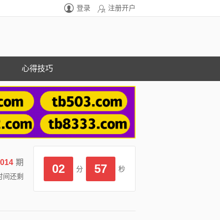


登录
注册开户
心得技巧
5014
期
02
57
分
秒
时间还剩