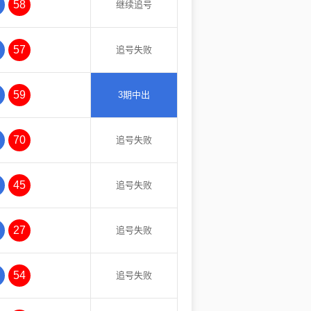
58
继续追号
57
追号失败
59
3期中出
70
追号失败
45
追号失败
27
追号失败
54
追号失败