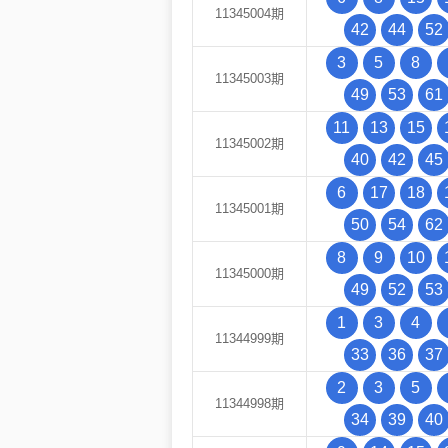
11345004期
42
44
52
3
5
8
11345003期
49
53
61
11
13
15
11345002期
40
42
45
6
17
18
11345001期
50
54
62
8
9
10
11345000期
49
52
53
1
3
4
11344999期
33
36
37
2
3
5
11344998期
34
39
40