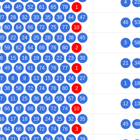
4
22
44
45
52
61
65
79
1
27
28
32
33
35
38
44
47
46
53
60
64
66
72
75
77
10
20
22
24
25
28
32
38
45
3
58
59
62
64
69
76
80
2
8
15
16
19
21
22
23
30
21
34
49
56
61
74
76
77
1
7
8
9
13
15
21
24
27
1
18
38
58
72
74
76
80
2
7
11
25
36
54
55
57
58
12
13
66
67
68
70
72
74
10
16
17
18
19
24
25
32
35
45
48
64
66
69
72
74
76
3
16
21
23
27
34
36
38
39