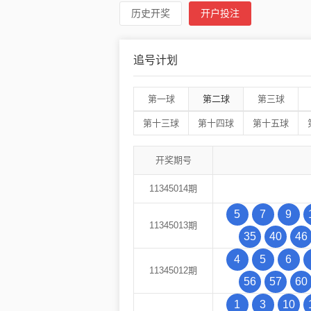
历史开奖
开户投注
追号计划
第一球
第二球
第三球
第十三球
第十四球
第十五球
开奖期号
11345014期
5
7
9
11345013期
35
40
46
4
5
6
11345012期
56
57
60
1
3
10