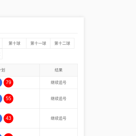
第十球
第十一球
第十二球
球
计划
结果
79
继续追号
55
继续追号
43
继续追号