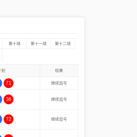
第十球
第十一球
第十二球
球
计划
结果
71
继续追号
36
继续追号
72
继续追号