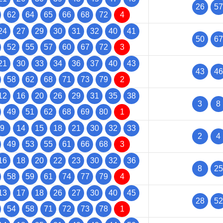
26
57
62
64
65
66
68
72
4
24
27
29
30
31
32
40
41
50
67
52
55
57
60
67
72
3
21
30
33
34
36
37
40
43
43
46
58
62
68
71
73
79
2
12
16
20
26
29
31
35
38
3
8
49
51
62
68
69
80
1
9
14
15
18
21
30
32
33
2
4
49
53
55
61
66
68
3
16
18
20
22
23
30
32
36
8
25
58
59
61
74
77
79
4
13
17
18
26
27
30
40
45
28
52
54
58
71
72
73
78
1