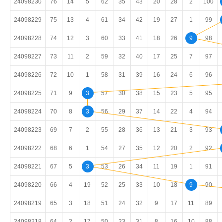
24098230
76
14
5
62
35
43
20
28
2
100
24098229
75
13
4
61
34
42
19
27
1
99
24098228
74
12
3
60
33
41
18
26
9
98
24098227
73
11
2
59
32
40
17
25
7
97
24098226
72
10
1
58
31
39
16
24
6
96
24098225
71
9
3
57
30
38
15
23
5
95
24098224
70
8
3
56
29
37
14
22
4
94
24098223
69
7
2
55
28
36
13
21
3
93
24098222
68
6
1
54
27
35
12
20
2
92
24098221
67
5
3
53
26
34
11
19
1
91
24098220
66
4
19
52
25
33
10
18
9
90
24098219
65
3
18
51
24
32
9
17
11
89
24098218
64
2
17
50
23
31
8
16
10
88