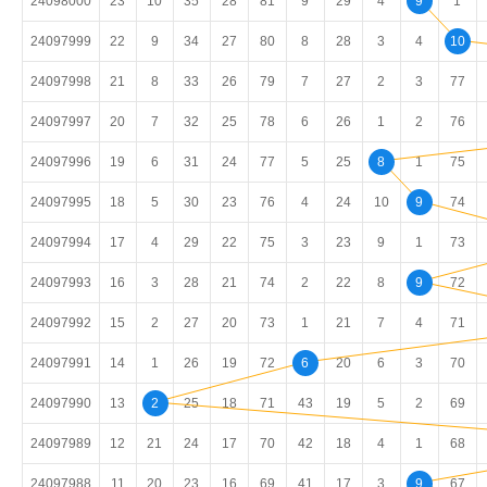
24098000
23
10
35
28
81
9
29
4
9
1
24097999
22
9
34
27
80
8
28
3
4
10
24097998
21
8
33
26
79
7
27
2
3
77
24097997
20
7
32
25
78
6
26
1
2
76
24097996
19
6
31
24
77
5
25
8
1
75
24097995
18
5
30
23
76
4
24
10
9
74
24097994
17
4
29
22
75
3
23
9
1
73
24097993
16
3
28
21
74
2
22
8
9
72
24097992
15
2
27
20
73
1
21
7
4
71
24097991
14
1
26
19
72
6
20
6
3
70
24097990
13
2
25
18
71
43
19
5
2
69
24097989
12
21
24
17
70
42
18
4
1
68
24097988
11
20
23
16
69
41
17
3
9
67