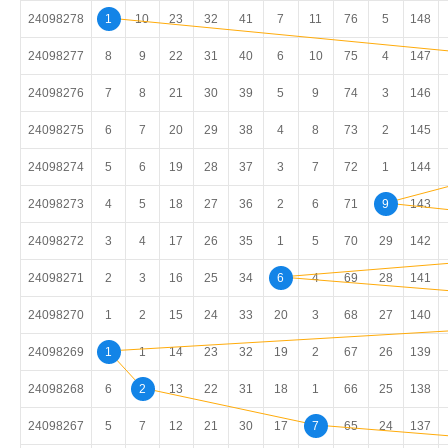
24098278
1
10
23
32
41
7
11
76
5
148
24098277
8
9
22
31
40
6
10
75
4
147
24098276
7
8
21
30
39
5
9
74
3
146
24098275
6
7
20
29
38
4
8
73
2
145
24098274
5
6
19
28
37
3
7
72
1
144
24098273
4
5
18
27
36
2
6
71
9
143
24098272
3
4
17
26
35
1
5
70
29
142
24098271
2
3
16
25
34
6
4
69
28
141
24098270
1
2
15
24
33
20
3
68
27
140
24098269
1
1
14
23
32
19
2
67
26
139
24098268
6
2
13
22
31
18
1
66
25
138
24098267
5
7
12
21
30
17
7
65
24
137