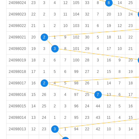
24098024
23
3
4
12
105
33
8
8
14
25
24098023
22
2
3
11
104
32
7
20
13
24
24098022
21
1
2
10
103
31
6
19
12
23
24098021
20
2
1
9
102
30
5
18
11
22
24098020
19
3
3
8
101
29
4
17
10
21
24098019
18
2
6
7
100
28
3
16
9
20
24098018
17
1
5
6
99
27
2
15
8
19
24098017
16
2
4
5
98
26
1
14
7
18
24098016
15
26
3
4
97
25
7
13
6
17
24098015
14
25
2
3
96
24
44
12
5
16
24098014
13
24
1
2
95
23
43
11
4
15
24098013
12
23
3
1
94
22
42
10
3
14