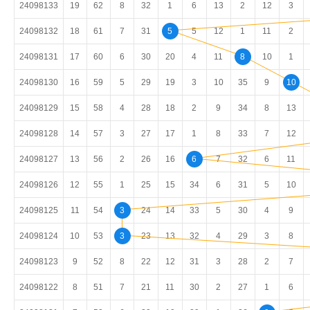
24098133
19
62
8
32
1
6
13
2
12
3
24098132
18
61
7
31
5
5
12
1
11
2
24098131
17
60
6
30
20
4
11
8
10
1
24098130
16
59
5
29
19
3
10
35
9
10
24098129
15
58
4
28
18
2
9
34
8
13
24098128
14
57
3
27
17
1
8
33
7
12
24098127
13
56
2
26
16
6
7
32
6
11
24098126
12
55
1
25
15
34
6
31
5
10
24098125
11
54
3
24
14
33
5
30
4
9
24098124
10
53
3
23
13
32
4
29
3
8
24098123
9
52
8
22
12
31
3
28
2
7
24098122
8
51
7
21
11
30
2
27
1
6