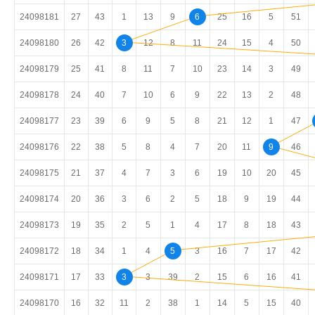
24098181
27
43
1
13
9
6
25
16
5
51
24098180
26
42
3
12
8
11
24
15
4
50
24098179
25
41
8
11
7
10
23
14
3
49
24098178
24
40
7
10
6
9
22
13
2
48
24098177
23
39
6
9
5
8
21
12
1
47
24098176
22
38
5
8
4
7
20
11
9
46
24098175
21
37
4
7
3
6
19
10
20
45
24098174
20
36
3
6
2
5
18
9
19
44
24098173
19
35
2
5
1
4
17
8
18
43
24098172
18
34
1
4
5
3
16
7
17
42
24098171
17
33
3
3
39
2
15
6
16
41
24098170
16
32
11
2
38
1
14
5
15
40