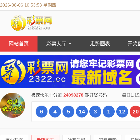
2026-08-06 10:53:55 星期四
网站首页
走势图表
开奖
彩票大厅

极速快乐十分第
24098278
期开奖号码
每日
1,15
6
4
5
14
3
1
12
20
历史开奖
走势图表
冷热号码
路珠走势
稳赢