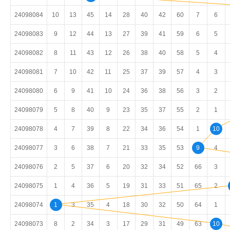
24098084
10
13
45
14
28
40
42
60
7
6
24098083
9
12
44
13
27
39
41
59
6
5
24098082
8
11
43
12
26
38
40
58
5
4
24098081
7
10
42
11
25
37
39
57
4
3
24098080
6
9
41
10
24
36
38
56
3
2
24098079
5
8
40
9
23
35
37
55
2
1
24098078
4
7
39
8
22
34
36
54
1
10
24098077
3
6
38
7
21
33
35
53
9
4
24098076
2
5
37
6
20
32
34
52
66
3
24098075
1
4
36
5
19
31
33
51
65
2
24098074
1
3
35
4
18
30
32
50
64
1
24098073
8
2
34
3
17
29
31
49
63
10