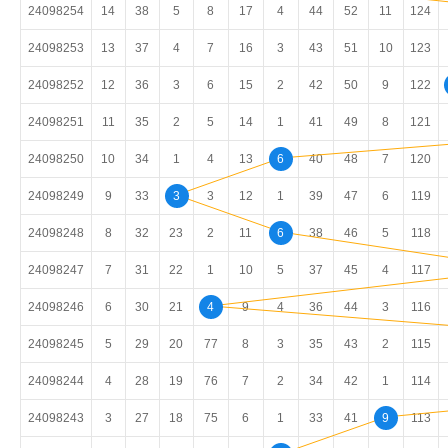
24098254
14
38
5
8
17
4
44
52
11
124
24098253
13
37
4
7
16
3
43
51
10
123
24098252
12
36
3
6
15
2
42
50
9
122
24098251
11
35
2
5
14
1
41
49
8
121
24098250
10
34
1
4
13
6
40
48
7
120
24098249
9
33
3
3
12
1
39
47
6
119
24098248
8
32
23
2
11
6
38
46
5
118
24098247
7
31
22
1
10
5
37
45
4
117
24098246
6
30
21
4
9
4
36
44
3
116
24098245
5
29
20
77
8
3
35
43
2
115
24098244
4
28
19
76
7
2
34
42
1
114
24098243
3
27
18
75
6
1
33
41
9
113