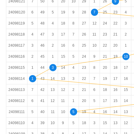
24098121
7
50
6
20
10
29
1
26
9
5
24098120
6
49
5
19
9
28
7
25
23
4
24098119
5
48
4
18
8
27
12
24
22
3
24098118
4
47
3
17
7
26
11
23
21
2
24098117
3
46
2
16
6
25
10
22
20
1
24098116
2
45
1
15
5
24
9
21
19
10
24098115
1
44
3
14
4
23
8
20
18
17
24098114
1
43
14
13
3
22
7
19
17
16
24098113
7
42
13
12
2
21
6
18
16
15
24098112
6
41
12
11
1
20
5
17
15
14
24098111
5
40
11
10
5
19
4
16
14
13
24098110
4
39
10
9
5
18
3
15
13
12
24098109
3
38
9
8
4
17
2
14
12
11