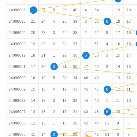
24098096
1
25
5
26
40
4
54
1
19
18
24098095
21
24
4
25
39
3
53
8
18
17
24098094
20
23
3
24
38
2
52
5
17
16
24098093
19
22
2
23
37
1
51
4
16
15
24098092
18
21
1
22
36
6
50
3
15
14
24098091
17
20
3
21
35
47
49
2
14
13
24098090
16
19
5
20
34
46
48
1
13
12
24098089
15
18
4
19
33
45
47
8
12
11
24098088
14
17
3
18
32
44
46
1
11
10
24098087
13
16
2
17
31
43
45
8
10
9
24098086
12
15
1
16
30
42
44
62
9
8
24098085
11
14
3
15
29
41
43
61
8
7