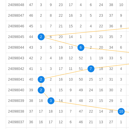
24098048
47
3
9
23
17
4
6
24
38
10
24098047
46
2
8
22
16
3
5
23
37
9
24098046
45
1
7
21
15
2
4
22
36
8
24098045
44
2
6
20
14
1
3
21
35
7
24098044
43
3
5
19
13
6
2
20
34
6
24098043
42
2
4
18
12
52
1
19
33
5
24098042
41
1
3
17
11
51
7
18
32
4
24098041
40
2
2
16
10
50
25
17
31
3
24098040
39
2
1
15
9
49
24
16
30
2
24098039
38
18
3
14
8
48
23
15
29
1
24098038
37
17
18
13
7
47
22
14
28
10
24098037
36
16
17
12
6
46
21
13
27
1