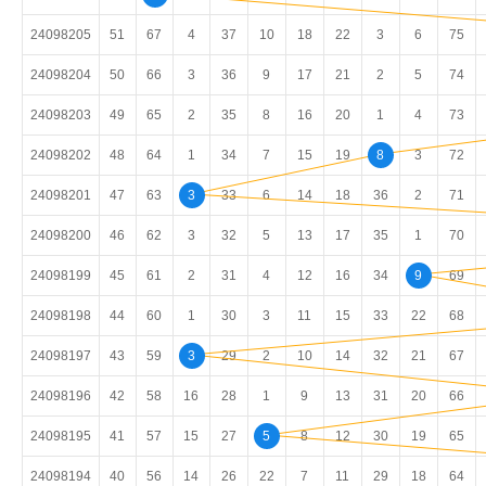
24098205
51
67
4
37
10
18
22
3
6
75
24098204
50
66
3
36
9
17
21
2
5
74
24098203
49
65
2
35
8
16
20
1
4
73
24098202
48
64
1
34
7
15
19
8
3
72
24098201
47
63
3
33
6
14
18
36
2
71
24098200
46
62
3
32
5
13
17
35
1
70
24098199
45
61
2
31
4
12
16
34
9
69
24098198
44
60
1
30
3
11
15
33
22
68
24098197
43
59
3
29
2
10
14
32
21
67
24098196
42
58
16
28
1
9
13
31
20
66
24098195
41
57
15
27
5
8
12
30
19
65
24098194
40
56
14
26
22
7
11
29
18
64