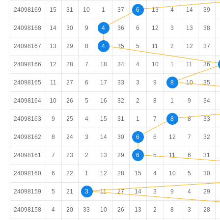
24098169
15
31
10
1
37
6
13
4
14
39
24098168
14
30
9
4
36
6
12
3
13
38
24098167
13
29
8
4
35
5
11
2
12
37
24098166
12
28
7
18
34
4
10
1
11
36
24098165
11
27
6
17
33
3
9
8
10
35
24098164
10
26
5
16
32
2
8
1
9
34
24098163
9
25
4
15
31
1
7
8
8
33
24098162
8
24
3
14
30
6
6
12
7
32
24098161
7
23
2
13
29
6
5
11
6
31
24098160
6
22
1
12
28
15
4
10
5
30
24098159
5
21
3
11
27
14
3
9
4
29
24098158
4
20
33
10
26
13
2
8
3
28