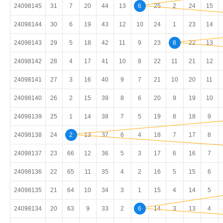
24098145
31
7
20
44
13
6
25
2
24
15
24098144
30
6
19
43
12
10
24
1
23
14
24098143
29
5
18
42
11
9
23
8
22
13
24098142
28
4
17
41
10
8
22
11
21
12
24098141
27
3
16
40
9
7
21
10
20
11
24098140
26
2
15
39
8
6
20
9
19
10
24098139
25
1
14
38
7
5
19
8
18
9
24098138
24
2
13
37
6
4
18
7
17
8
24098137
23
66
12
36
5
3
17
6
16
7
24098136
22
65
11
35
4
2
16
5
15
6
24098135
21
64
10
34
3
1
15
4
14
5
24098134
20
63
9
33
2
6
14
3
13
4