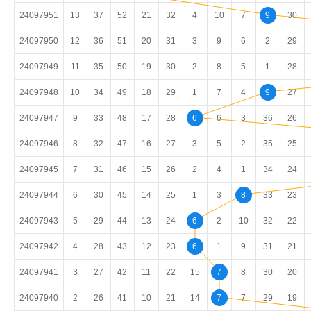
24097951
13
37
52
21
32
4
10
7
9
30
24097950
12
36
51
20
31
3
9
6
2
29
24097949
11
35
50
19
30
2
8
5
1
28
24097948
10
34
49
18
29
1
7
4
9
27
24097947
9
33
48
17
28
6
6
3
36
26
24097946
8
32
47
16
27
3
5
2
35
25
24097945
7
31
46
15
26
2
4
1
34
24
24097944
6
30
45
14
25
1
3
8
33
23
24097943
5
29
44
13
24
6
2
10
32
22
24097942
4
28
43
12
23
6
1
9
31
21
24097941
3
27
42
11
22
15
7
8
30
20
24097940
2
26
41
10
21
14
7
7
29
19