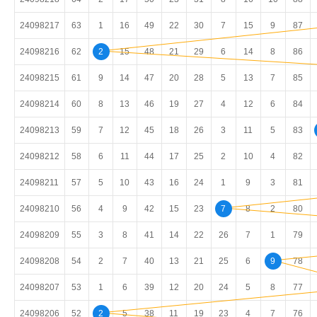
24098217
63
1
16
49
22
30
7
15
9
87
24098216
62
2
15
48
21
29
6
14
8
86
24098215
61
9
14
47
20
28
5
13
7
85
24098214
60
8
13
46
19
27
4
12
6
84
24098213
59
7
12
45
18
26
3
11
5
83
24098212
58
6
11
44
17
25
2
10
4
82
24098211
57
5
10
43
16
24
1
9
3
81
24098210
56
4
9
42
15
23
7
8
2
80
24098209
55
3
8
41
14
22
26
7
1
79
24098208
54
2
7
40
13
21
25
6
9
78
24098207
53
1
6
39
12
20
24
5
8
77
24098206
52
2
5
38
11
19
23
4
7
76