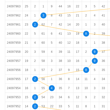
24097963
25
2
1
9
44
16
22
3
5
42
24097962
24
1
3
8
43
15
21
2
4
41
24097961
23
2
62
7
42
14
20
1
3
40
24097960
22
5
61
6
41
13
19
8
2
39
24097959
21
4
60
5
40
12
18
3
1
38
24097958
20
3
59
4
39
11
17
2
9
37
24097957
19
2
58
3
38
10
16
1
9
36
24097956
18
1
57
2
37
9
15
8
5
35
24097955
17
2
56
1
36
8
14
11
4
34
24097954
16
1
55
4
35
7
13
10
3
33
24097953
15
2
54
23
34
6
12
9
2
32
24097952
14
2
53
22
33
5
11
8
1
31