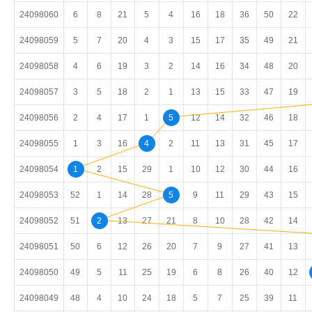
24098060
6
8
21
5
4
16
18
36
50
22
24098059
5
7
20
4
3
15
17
35
49
21
24098058
4
6
19
3
2
14
16
34
48
20
24098057
3
5
18
2
1
13
15
33
47
19
24098056
2
4
17
1
5
12
14
32
46
18
24098055
1
3
16
4
2
11
13
31
45
17
24098054
1
2
15
29
1
10
12
30
44
16
24098053
52
1
14
28
5
9
11
29
43
15
24098052
51
2
13
27
21
8
10
28
42
14
24098051
50
6
12
26
20
7
9
27
41
13
24098050
49
5
11
25
19
6
8
26
40
12
24098049
48
4
10
24
18
5
7
25
39
11