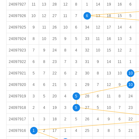
24097927
11
13
28
12
8
1
14
19
16
6
24097926
10
12
27
11
7
6
13
18
15
5
24097925
9
11
26
10
6
34
12
17
14
4
24097924
8
10
25
9
5
33
11
16
13
3
24097923
7
9
24
8
4
32
10
15
12
2
24097922
6
8
23
7
3
31
9
14
11
1
24097921
5
7
22
6
2
30
8
13
10
10
24097920
4
6
21
5
1
29
7
12
9
10
24097919
3
5
20
4
5
28
6
11
8
24
24097918
2
4
19
3
5
27
5
10
7
23
24097917
1
3
18
2
5
26
4
9
6
22
24097916
1
2
17
1
4
25
3
8
5
21