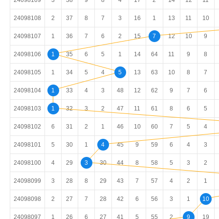
24098108
2
37
8
7
3
16
1
13
11
10
24098107
1
36
7
6
2
15
7
12
10
9
24098106
1
35
6
5
1
14
64
11
9
8
24098105
1
34
5
4
5
13
63
10
8
7
24098104
1
33
4
3
48
12
62
9
7
6
24098103
1
32
3
2
47
11
61
8
6
5
24098102
6
31
2
1
46
10
60
7
5
4
24098101
5
30
1
4
45
9
59
6
4
3
24098100
4
29
3
30
44
8
58
5
3
2
24098099
3
28
8
29
43
7
57
4
2
1
24098098
2
27
7
28
42
6
56
3
1
10
24098097
1
26
6
27
41
5
55
2
9
19