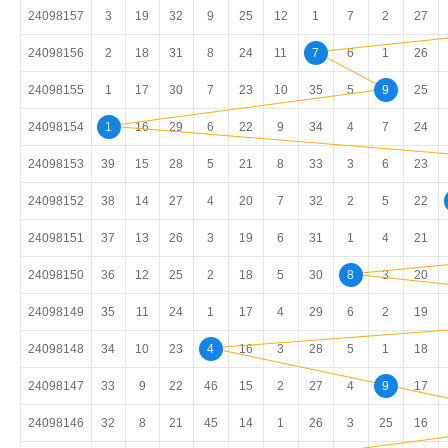
24098157
3
19
32
9
25
12
1
7
2
27
24098156
2
18
31
8
24
11
7
6
1
26
24098155
1
17
30
7
23
10
35
5
9
25
24098154
1
16
29
6
22
9
34
4
7
24
24098153
39
15
28
5
21
8
33
3
6
23
24098152
38
14
27
4
20
7
32
2
5
22
24098151
37
13
26
3
19
6
31
1
4
21
24098150
36
12
25
2
18
5
30
8
3
20
24098149
35
11
24
1
17
4
29
6
2
19
24098148
34
10
23
4
16
3
28
5
1
18
24098147
33
9
22
46
15
2
27
4
9
17
24098146
32
8
21
45
14
1
26
3
25
16