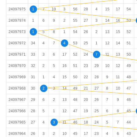
24097975
1
7
10
3
56
28
4
15
17
54
24097974
1
6
9
2
55
27
3
14
16
53
24097973
1
5
8
1
54
26
2
13
15
52
24097972
34
4
7
4
53
25
1
12
14
51
24097971
33
3
6
17
52
24
7
11
13
50
24097970
32
2
5
16
51
23
29
10
12
49
24097969
31
1
4
15
50
22
28
9
11
48
24097968
30
2
3
14
49
21
27
8
10
47
24097967
29
6
2
13
48
20
26
7
9
46
24097966
28
5
1
12
47
19
25
6
8
45
24097965
27
4
3
11
46
18
24
5
7
44
24097964
26
3
2
10
45
17
23
4
6
43