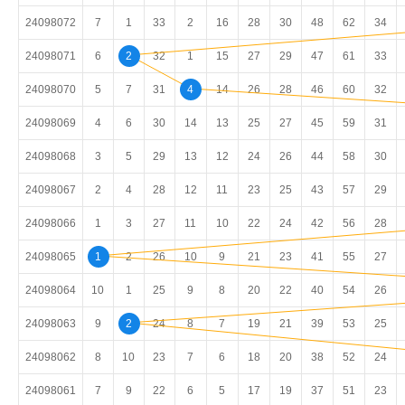
24098072
7
1
33
2
16
28
30
48
62
34
24098071
6
2
32
1
15
27
29
47
61
33
24098070
5
7
31
4
14
26
28
46
60
32
24098069
4
6
30
14
13
25
27
45
59
31
24098068
3
5
29
13
12
24
26
44
58
30
24098067
2
4
28
12
11
23
25
43
57
29
24098066
1
3
27
11
10
22
24
42
56
28
24098065
1
2
26
10
9
21
23
41
55
27
24098064
10
1
25
9
8
20
22
40
54
26
24098063
9
2
24
8
7
19
21
39
53
25
24098062
8
10
23
7
6
18
20
38
52
24
24098061
7
9
22
6
5
17
19
37
51
23