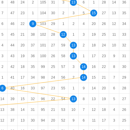
8
48
24
2
105
31
3
13
6
1
28
14
36
7
47
23
1
104
30
2
3
5
15
27
13
35
6
46
22
9
103
29
1
2
4
20
26
12
34
5
45
21
38
102
28
12
1
3
19
25
11
33
4
44
20
37
101
27
59
13
2
18
24
10
32
3
43
19
36
100
26
58
13
1
17
23
9
31
2
42
18
35
99
25
57
3
14
16
22
8
30
1
41
17
34
98
24
56
2
14
15
21
7
29
6
40
16
33
97
23
55
1
9
14
20
6
28
14
39
15
32
96
22
54
13
8
13
19
5
27
13
38
14
31
95
21
53
10
7
12
18
4
26
12
37
13
30
94
20
52
9
6
11
17
3
25