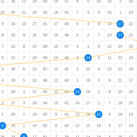
11
36
12
29
93
19
51
8
5
10
16
2
24
10
35
11
28
92
18
50
7
4
9
15
1
23
9
34
10
27
91
17
49
6
3
8
14
17
22
8
33
9
26
90
16
48
5
2
7
13
17
21
7
32
8
25
89
15
47
4
1
6
12
24
20
6
31
7
24
88
14
46
3
14
5
11
23
19
5
30
6
23
87
13
45
2
20
4
10
22
18
4
29
5
22
86
12
44
1
19
3
9
21
17
3
28
4
21
85
11
43
13
18
2
8
20
16
2
27
3
20
84
10
42
14
17
1
7
19
15
1
26
2
19
83
9
41
13
16
15
6
18
14
6
25
1
18
82
8
40
12
15
19
5
17
13
26
24
8
17
81
7
39
11
14
18
4
16
12