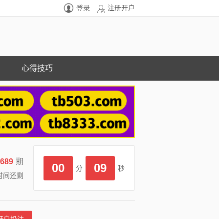


登录
注册开户
心得技巧
689
期
00
08
分
秒
时间还剩
开户投注