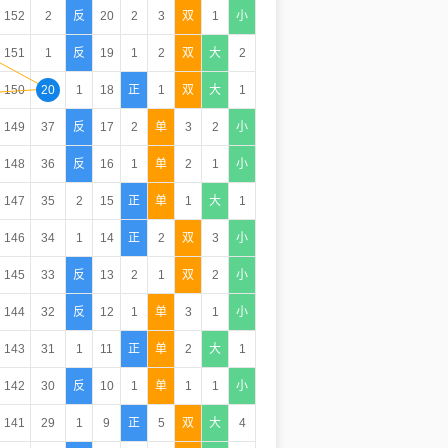
152
2
反
20
2
3
双
1
小
151
1
反
19
1
2
双
大
2
150
20
1
18
正
1
双
大
1
149
37
反
17
2
单
3
2
小
148
36
反
16
1
单
2
1
小
147
35
2
15
正
单
1
大
1
146
34
1
14
正
2
双
3
小
145
33
反
13
2
1
双
2
小
144
32
反
12
1
单
3
1
小
143
31
1
11
正
单
2
大
1
142
30
反
10
1
单
1
1
小
141
29
1
9
正
5
双
大
4