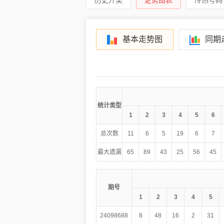
基本走势图
同期
统计类型
1
2
3
4
5
6
总次数
11
6
5
19
6
7
最大遗漏
65
89
43
25
56
45
期号
1
2
3
4
5
24098688
8
48
16
2
31