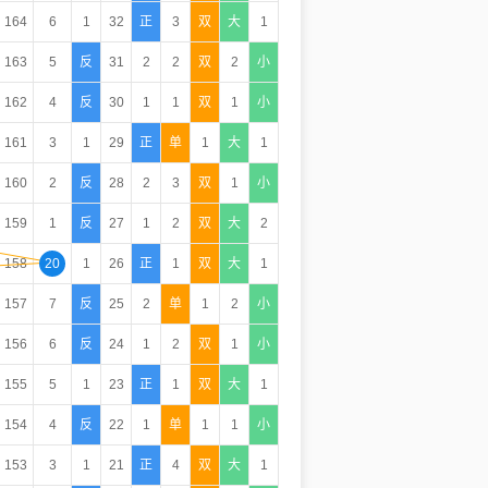
164
6
1
32
正
3
双
大
1
163
5
反
31
2
2
双
2
小
162
4
反
30
1
1
双
1
小
161
3
1
29
正
单
1
大
1
160
2
反
28
2
3
双
1
小
159
1
反
27
1
2
双
大
2
158
20
1
26
正
1
双
大
1
157
7
反
25
2
单
1
2
小
156
6
反
24
1
2
双
1
小
155
5
1
23
正
1
双
大
1
154
4
反
22
1
单
1
1
小
153
3
1
21
正
4
双
大
1